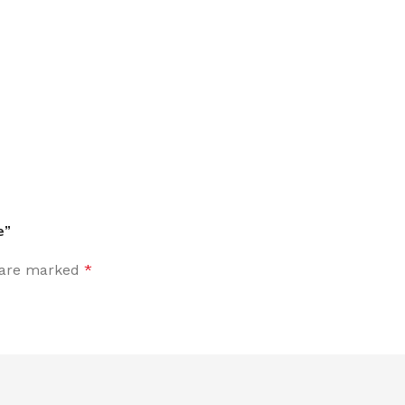
e”
s are marked
*