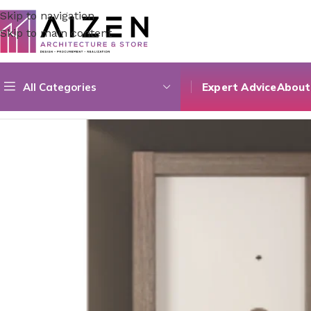
Skip to navigation
Skip to main content
All Categories
Expert Advice
About
Home
/
Construction Materials
/
Doors
/
Pvc Fuga Série Spéc