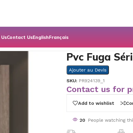
 Us
Contact Us
English
Français
iale Manipulée
Pvc Fuga Séri
Ajouter au Devis
SKU:
PR924139_1
Contact us for p
Add to wishlist
Co
20
People watching th