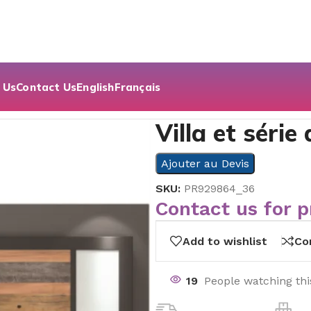
 Us
Contact Us
English
Français
Villa et série
Ajouter au Devis
SKU:
PR929864_36
Contact us for p
Add to wishlist
Co
19
People watching th