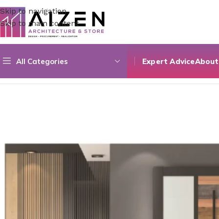
Skip to navigation
Skip to main content
All Categories
Expert Advice
About
Home
/
Accessories
/
Villa et série de porte d’entrée