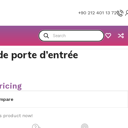
+90 212 401 13 72
 de porte d’entrée
ricing
mpare
is product now!